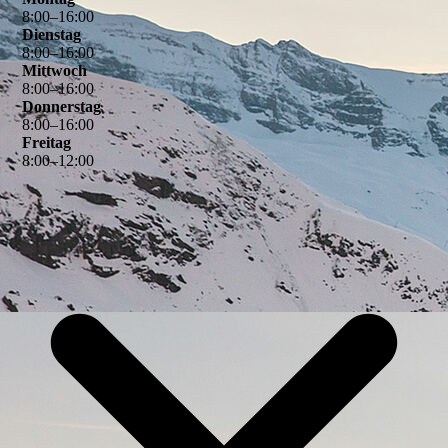
8
:
00
–
16
:
00
Dienstag
8
:
00
–
16
:
00
Mittwoch
8
:
00
–
16
:
00
Donnerstag
8
:
00
–
16
:
00
Freitag
8
:
00
–
12
:
00